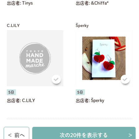
出店者:
Tinys
出店者:
&Chiffa*
C.LILY
Šperky
5日
5日
出店者:
C.LILY
出店者:
Šperky
<
前へ
次の20件を表示する
>