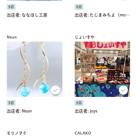
5日
5日
出店者:
ななほし工房
出店者:
たじまみちよ（mog latte）
Neun
じょいすや
5日
5日
出店者:
Neun
出店者:
joys
モリノヲク
CALAKO