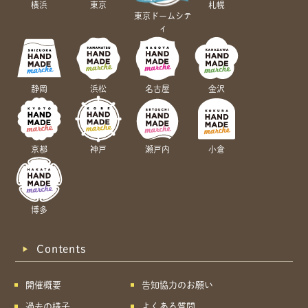
横浜
東京
札幌
東京ドームシテ
ィ
静岡
浜松
名古屋
金沢
京都
神戸
瀬戸内
小倉
博多
Contents
開催概要
告知協力のお願い
過去の様子
よくある質問