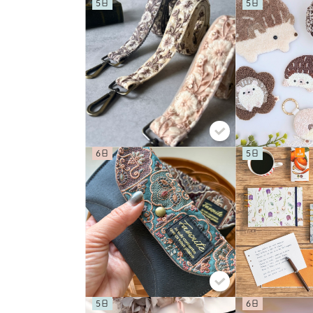
5
5
6
5
5
6