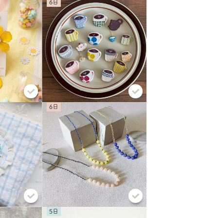
6
6
5