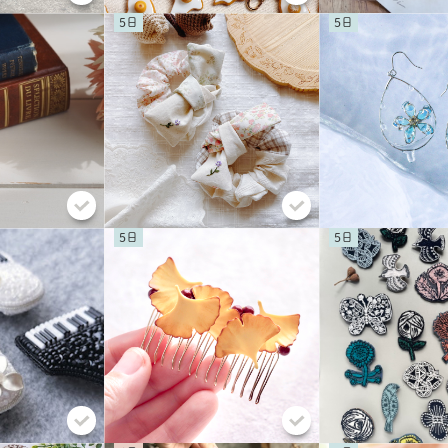
5
5
5
5
共有方法を選択