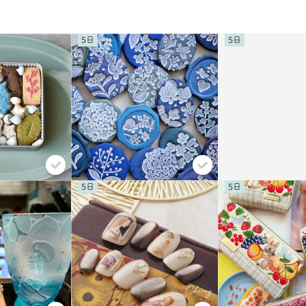
5
5
5
5