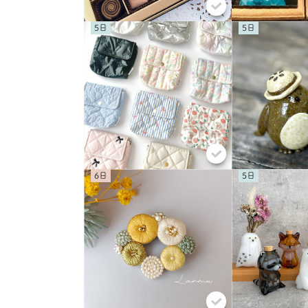
5
5
6
5