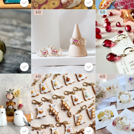
6
5
6
6