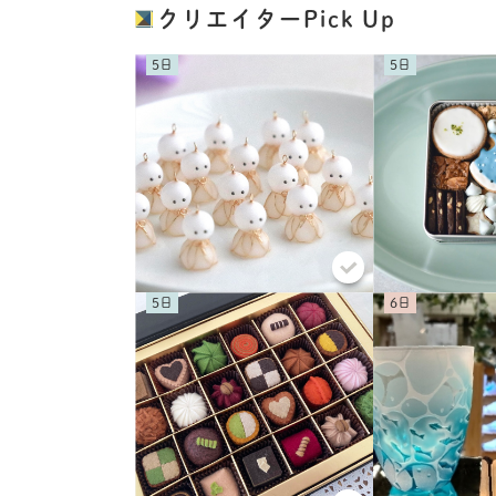
クリエイターPick Up
5
5
5
6