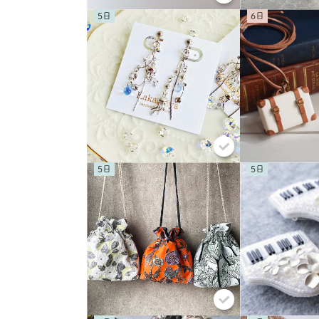
5
6
5
5