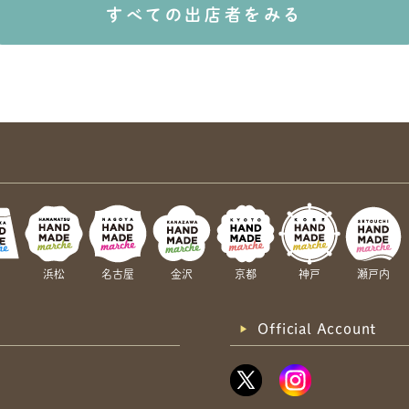
すべての出店者をみる
岡
浜松
名古屋
金沢
京都
神戸
瀬戸内
Official Account