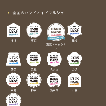
全国のハンドメイドマルシェ
横浜
東京
札幌
東京ドームシテ
ィ
静岡
浜松
名古屋
金沢
京都
神戸
瀬戸内
小倉