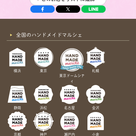
全国のハンドメイドマルシェ
横浜
東京
札幌
東京ドームシテ
ィ
静岡
浜松
名古屋
金沢
京都
神戸
瀬戸内
小倉