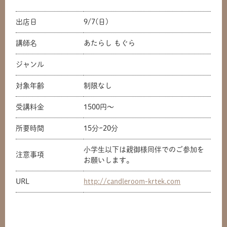
出店日
9/7(日)
講師名
あたらし もぐら
ジャンル
対象年齢
制限なし
受講料金
1500円〜
所要時間
15分~20分
小学生以下は親御様同伴でのご参加を
注意事項
お願いします。
URL
http://candleroom-krtek.com