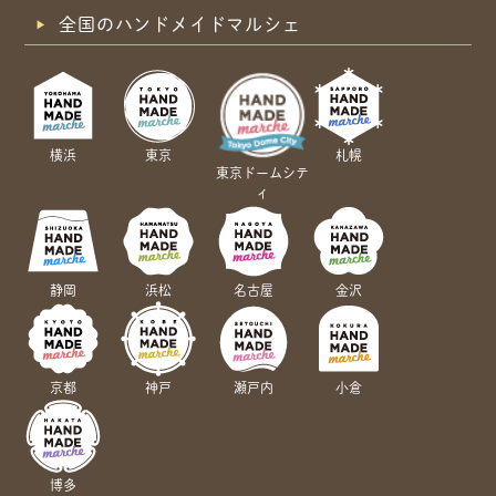
全国のハンドメイドマルシェ
横浜
東京
札幌
東京ドームシテ
ィ
静岡
浜松
名古屋
金沢
京都
神戸
瀬戸内
小倉
博多