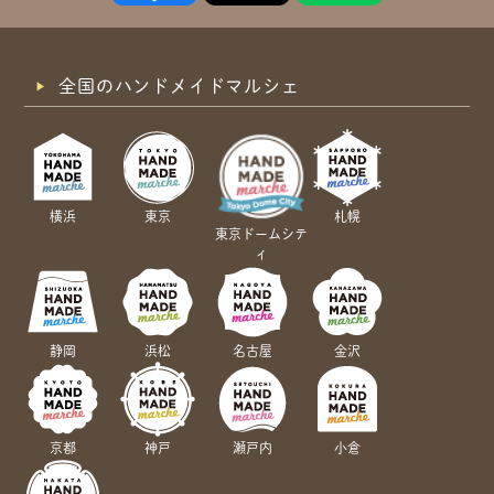
全国のハンドメイドマルシェ
横浜
東京
札幌
東京ドームシテ
ィ
静岡
浜松
名古屋
金沢
京都
神戸
瀬戸内
小倉