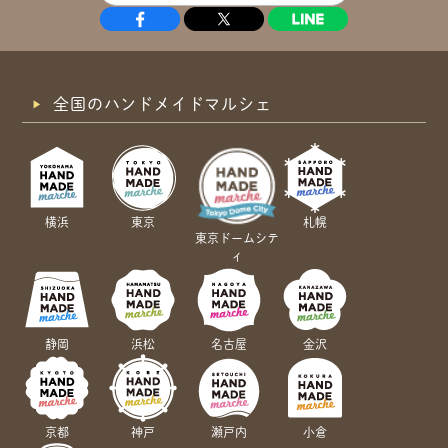
全国のハンドメイドマルシェ
横浜
東京
札幌
東京ドームシテ
ィ
静岡
浜松
名古屋
金沢
京都
神戸
瀬戸内
小倉