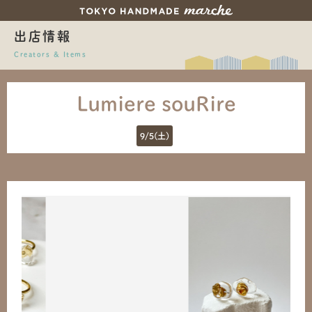
出店情報
Creators & Items
Lumiere souRire
9/5(土)