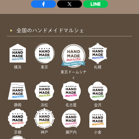
全国のハンドメイドマルシェ
横浜
東京
札幌
東京ドームシテ
ィ
静岡
浜松
名古屋
金沢
京都
神戸
瀬戸内
小倉