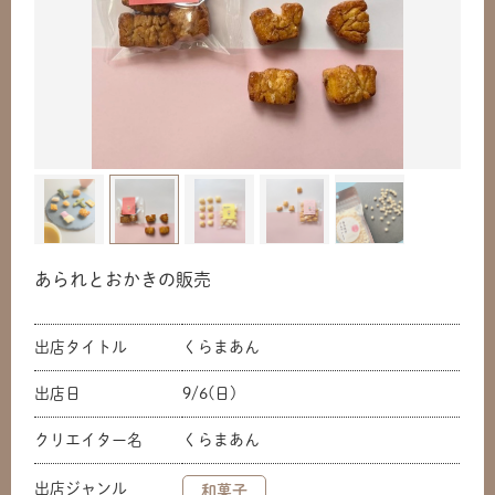
あられとおかきの販売
出店タイトル
くらまあん
出店日
9/6(日)
クリエイター名
くらまあん
出店ジャンル
和菓子