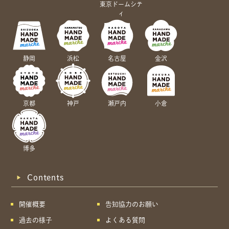
東京ドームシテ
ィ
静岡
浜松
名古屋
金沢
京都
神戸
瀬戸内
小倉
博多
Contents
開催概要
告知協力のお願い
過去の様子
よくある質問