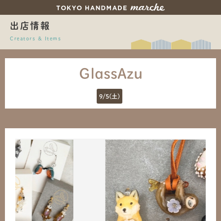
出店情報
Creators & Items
GlassAzu
9/5(土)