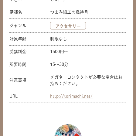
講師名
つまみ細工の鳥待月
ジャンル
アクセサリー
対象年齢
制限なし
受講料金
1500円〜
所要時間
15〜30分
メガネ・コンタクトが必要な場合はお
注意事項
持ちください。
URL
http://torimachi.net/